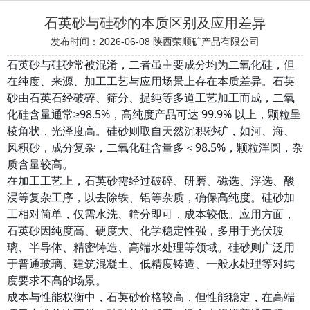
石英砂与硅砂的本质区别及应用差异
发布时间：2026-06-08
陕西荣顺矿产品有限公司
石英砂与硅砂常被混淆，二者虽主要成分均为二氧化硅，但
在纯度、来源、加工工艺与应用场景上存在本质差异。石英
砂由石英石经破碎、筛分、提纯等多道工艺加工而成，二氧
化硅含量通常≥98.5%，高纯度产品可达 99.9% 以上，颗粒呈
棱角状，光泽度高。硅砂则取自天然沉积砂矿，如河、海、
风积砂，成分复杂，二氧化硅含量多＜98.5%，颗粒浑圆，杂
质含量较高。
在加工工艺上，石英砂需经过破碎、研磨、磁选、浮选、酸
浸等复杂工序，以去除铁、铝等杂质，确保高纯度。硅砂加
工相对简单，仅需水洗、筛分即可，成本较低。应用方面，
石英砂因纯度高、硬度大、化学稳定性强，多用于光伏玻
璃、半导体、精密铸造、高端水处理等领域。硅砂则广泛用
于普通玻璃、建筑混凝土、低精度铸造、一般水处理等对纯
度要求不高的场景。
成本与性能权衡中，石英砂价格较高，但性能稳定，在高端